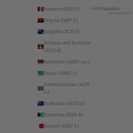
44 Produkte
Andorra (EUR €)
Sortieren nach
Angola (GBP £)
Anguilla (XCD $)
SPARE 50%
Antigua und Barbuda
(XCD $)
Armenien (AMD դր.)
Aruba (AWG ƒ)
Aserbaidschan (AZN
₼)
Australien (AUD $)
Bahamas (BSD $)
Bahrain (GBP £)