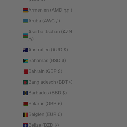
MONOCHROME BLACK WRAP
MONOCHR
Armenien (AMD դր.)
LEGGINGS
Angebot
Regulärer Preis
£18.95
£38.00
Aruba (AWG ƒ)
Aserbaidschan (AZN
SPARE 42%
SPARE 30%
₼)
Australien (AUD $)
Bahamas (BSD $)
Bahrain (GBP £)
Bangladesch (BDT ৳)
Barbados (BBD $)
Belarus (GBP £)
Belgien (EUR €)
Belize (BZD $)