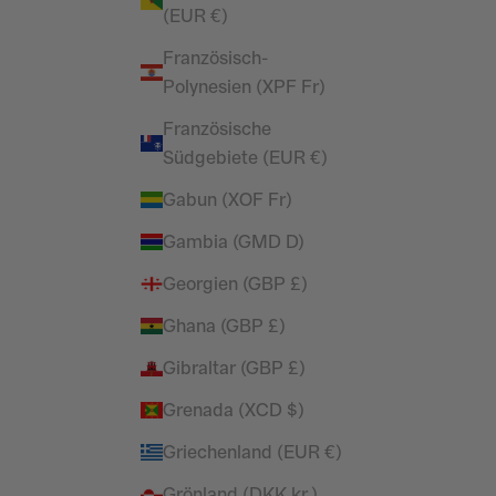
INGS &
VORLAGE DAMEN LEGGINGS &
(EUR €)
GER
UNTERTEILE / JOGGER
Französisch-
r Preis
Angebot
Regulärer Preis
£16.99
£42.99
Polynesien (XPF Fr)
(4.0)
Französische
SPARE 71%
Südgebiete (EUR €)
Gabun (XOF Fr)
Gambia (GMD D)
Georgien (GBP £)
Ghana (GBP £)
Gibraltar (GBP £)
Grenada (XCD $)
Griechenland (EUR €)
Grönland (DKK kr.)