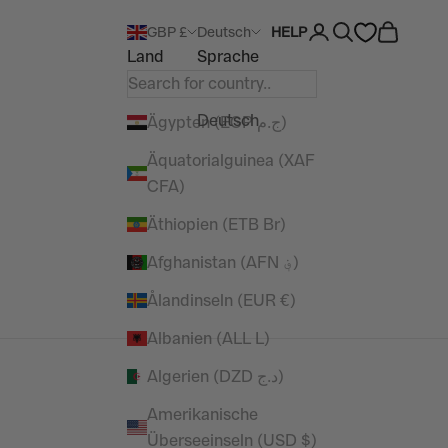
Kundenkontoseite 
Suche öffnen
Warenkor
GBP £
Deutsch
HELP
Land
Sprache
English
Deutsch
Ägypten (EGP ج.م)
Äquatorialguinea (XAF
CFA)
Äthiopien (ETB Br)
Afghanistan (AFN ؋)
Ålandinseln (EUR €)
Albanien (ALL L)
Algerien (DZD د.ج)
Amerikanische
Überseeinseln (USD $)