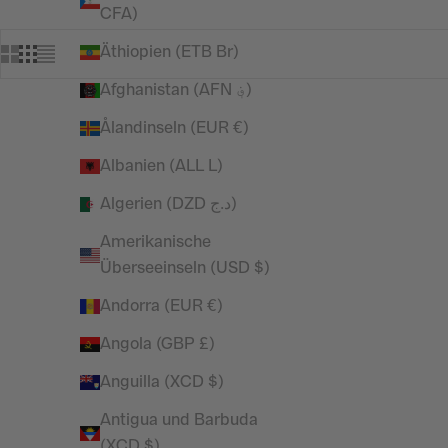
CFA)
Äthiopien (ETB Br)
Afghanistan (AFN ؋)
Ålandinseln (EUR €)
SPARE 50%
SPARE 49%
Albanien (ALL L)
Algerien (DZD د.ج)
Amerikanische
Überseeinseln (USD $)
Andorra (EUR €)
Angola (GBP £)
Anguilla (XCD $)
Antigua und Barbuda
(XCD $)