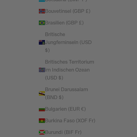
K HEAVY
WOMENS WASHED BLACK HEAVY
Bouvetinsel (GBP £)
WEATPANTS
WEIGHT STRAIGHT LEG SWEATPANTS
PETITE
 Preis
Brasilien (GBP £)
Angebot
Regulärer Preis
£25.99
£49.99
Britische
(5.0)
Jungferninseln (USD
SPARE 63%
$)
Britisches Territorium
im Indischen Ozean
(USD $)
Brunei Darussalam
(BND $)
Bulgarien (EUR €)
Burkina Faso (XOF Fr)
NEW + IMPROVED
Burundi (BIF Fr)