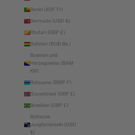
WOMENS ESSENTIAL BLACK CARGO
WOMENS
Benin (XOF Fr)
STRAIGHT LEG SWEATPANTS
STRA
Angebot
Regulärer Preis
£25.99
£44.99
Bermuda (USD $)
Bhutan (GBP £)
Bolivien (BOB Bs.)
SPARE 29%
SPARE 54%
Bosnien und
Herzegowina (BAM
КМ)
Botsuana (BWP P)
Bouvetinsel (GBP £)
Brasilien (GBP £)
Britische
Jungferninseln (USD
NEW + IMPROVE
$)