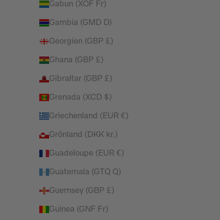
VORLAGE DAMEN LEGGINGS &
VORLA
Gabun (XOF Fr)
UNTERTEILE / JOGGER
UN
Gambia (GMD D)
Angebot
Regulärer Preis
£17.45
£42.99
Georgien (GBP £)
(5.0)
Ghana (GBP £)
SPARE 60%
SPARE 26%
Gibraltar (GBP £)
Grenada (XCD $)
Griechenland (EUR €)
Grönland (DKK kr.)
Guadeloupe (EUR €)
Guatemala (GTQ Q)
Guernsey (GBP £)
Guinea (GNF Fr)
VORLAGE DAMEN LEGGINGS &
VORLA