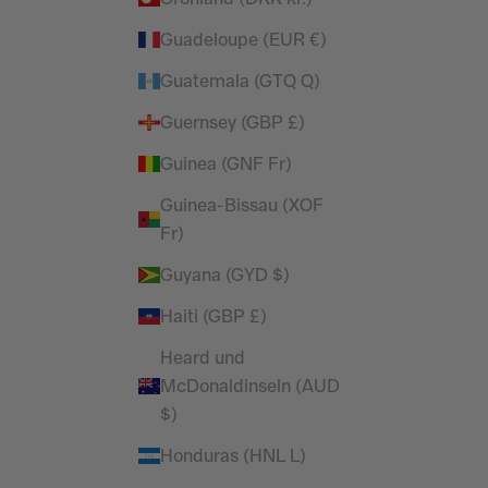
INGS &
VORLAGE DAMEN LEGGINGS &
GER
UNTERTEILE / JOGGER
Guadeloupe (EUR €)
 Preis
Angebot
Regulärer Preis
£12.49
£42.99
Guatemala (GTQ Q)
Guernsey (GBP £)
Guinea (GNF Fr)
Guinea-Bissau (XOF
Fr)
Guyana (GYD $)
Haiti (GBP £)
Heard und
McDonaldinseln (AUD
$)
Honduras (HNL L)
INGS &
VORLAGE DAMEN LEGGINGS &