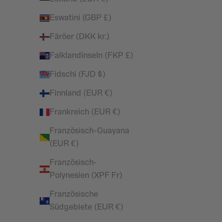
Enhance V2 Dusk Blue Petite Flares
VORLA
UN
Angebot
Regulärer Preis
£19.99
£39.99
Eswatini (GBP £)
(5.0)
Färöer (DKK kr.)
Falklandinseln (FKP £)
SPARE 59%
SPARE 71%
Fidschi (FJD $)
Finnland (EUR €)
Frankreich (EUR €)
Französisch-Guayana
(EUR €)
Französisch-
Polynesien (XPF Fr)
Französische
PETITE
Südgebiete (EUR €)