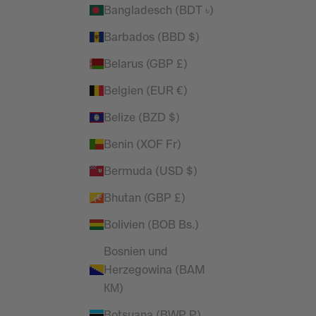
AIGHT LEG
BUBBLE PORT PETITE STRAIGHT LEG
Bangladesch (BDT ৳)
SWEATPANTS
Barbados (BBD $)
r Preis
Angebot
Regulärer Preis
£24.99
£50.00
Belarus (GBP £)
(5.0)
Belgien (EUR €)
SPARE 48%
Belize (BZD $)
Benin (XOF Fr)
Bermuda (USD $)
Bhutan (GBP £)
Bolivien (BOB Bs.)
Bosnien und
Herzegowina (BAM
КМ)
Botsuana (BWP P)