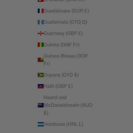
Guadeloupe (EUR €)
Guatemala (GTQ Q)
Guernsey (GBP £)
Guinea (GNF Fr)
Guinea-Bissau (XOF
Fr)
Guyana (GYD $)
Haiti (GBP £)
Heard und
McDonaldinseln (AUD
$)
Honduras (HNL L)