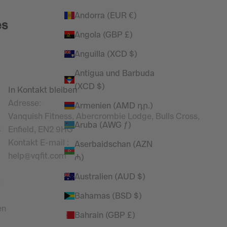
Andorra (EUR €)
es
Angola (GBP £)
Anguilla (XCD $)
Antigua und Barbuda
(XCD $)
In Kontakt bleiben
Adresse:
Armenien (AMD դր.)
Vanquish Fitness, Abercrombie Lodge, Bulls Cross,
Aruba (AWG ƒ)
s
Enfield, EN2 9HG
Kontakt E-mail
:
Aserbaidschan (AZN
help@vqfit.com
₼)
Australien (AUD $)
e
Bahamas (BSD $)
en
Bahrain (GBP £)