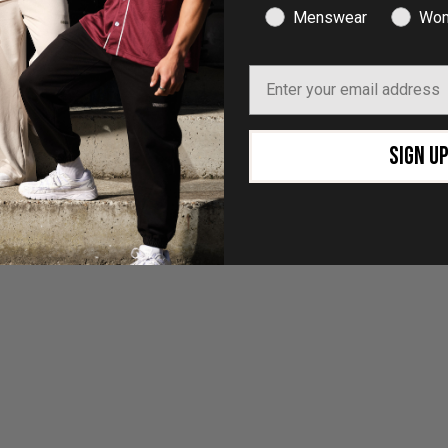
Menswear
Wom
Email
SIGN U