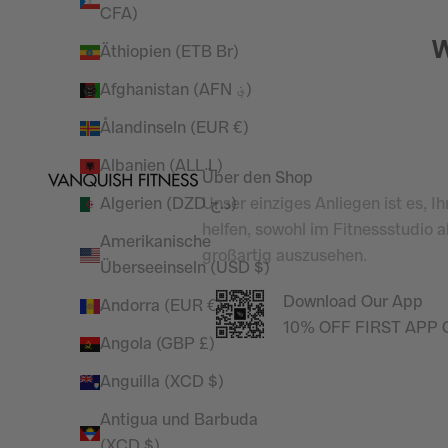
CFA)
W
Äthiopien (ETB Br)
Afghanistan (AFN ؋)
Ålandinseln (EUR €)
Albanien (ALL L)
Über den Shop
Unser einziges Anliegen ist es, I
Algerien (DZD د.ج)
helfen, sowohl im Fitnessstudio 
Amerikanische
großartig auszusehen.
Überseeinseln (USD $)
Download Our App
Andorra (EUR €)
10% OFF FIRST APP
Angola (GBP £)
Anguilla (XCD $)
Antigua und Barbuda
(XCD $)