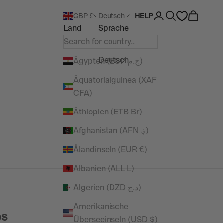
Kundenkontoseite 
Suche öffnen
Warenkor
GBP £
Deutsch
HELP
Land
Sprache
English
Deutsch
Ägypten (EGP ج.م)
Äquatorialguinea (XAF
CFA)
Äthiopien (ETB Br)
Afghanistan (AFN ؋)
Ålandinseln (EUR €)
Albanien (ALL L)
Algerien (DZD د.ج)
Amerikanische
es
Überseeinseln (USD $)