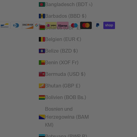
Bangladesch (BDT ৳)
Barbados (BBD $)
Belarus (GBP £)
Belgien (EUR €)
Belize (BZD $)
Benin (XOF Fr)
Bermuda (USD $)
Bhutan (GBP £)
Bolivien (BOB Bs.)
Bosnien und
Herzegowina (BAM
КМ)
Botsuana (BWP P)