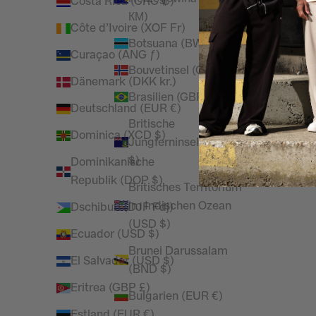
Costa Rica (CRC ₡)
КМ)
Côte d’Ivoire (XOF Fr)
Botsuana (BWP P)
Curaçao (ANG ƒ)
Bouvetinsel (GBP £)
Dänemark (DKK kr.)
Brasilien (GBP £)
Deutschland (EUR €)
Britische
Dominica (XCD $)
Jungferninseln (USD
$)
Dominikanische
Republik (DOP $)
Britisches Territorium
im Indischen Ozean
Dschibuti (DJF Fdj)
(USD $)
Ecuador (USD $)
Brunei Darussalam
El Salvador (USD $)
(BND $)
Eritrea (GBP £)
Bulgarien (EUR €)
Estland (EUR €)