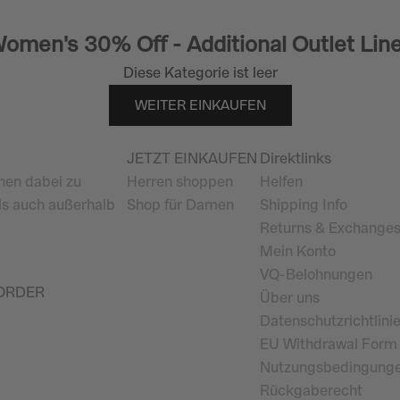
omen's 30% Off - Additional Outlet Lin
Diese Kategorie ist leer
WEITER EINKAUFEN
JETZT EINKAUFEN
Direktlinks
hnen dabei zu
Herren shoppen
Helfen
als auch außerhalb
Shop für Damen
Shipping Info
Returns & Exchange
Mein Konto
VQ-Belohnungen
 ORDER
Über uns
Datenschutzrichtlini
EU Withdrawal Form
Nutzungsbedingung
Rückgaberecht