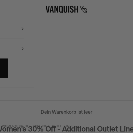
Vanquish Fitness
Dein Warenkorb ist leer
WOMEN'S 30% OFF - ADDITIONAL OUTLET LINES
omen's 30% Off - Additional Outlet Lin