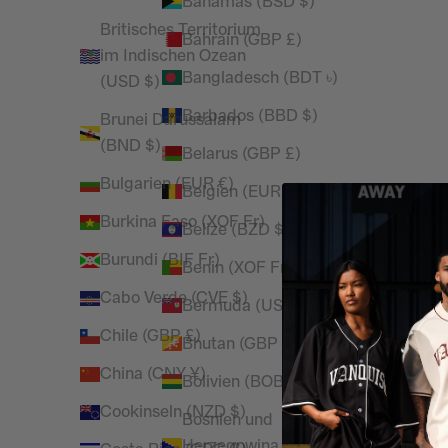
Bahamas (BSD $)
Britisches Territorium
Bahrain (GBP £)
im Indischen Ozean
Bangladesch (BDT ৳)
(USD $)
Barbados (BBD $)
Brunei Darussalam
(BND $)
Belarus (GBP £)
Bulgarien (EUR €)
Belgien (EUR €)
Burkina Faso (XOF Fr)
Belize (BZD $)
Burundi (BIF Fr)
Benin (XOF Fr)
Cabo Verde (CVE $)
Bermuda (USD $)
Chile (GBP £)
Bhutan (GBP £)
China (CNY ¥)
Bolivien (BOB Bs.)
Cookinseln (NZD $)
Bosnien und
Herzegowina (BAM