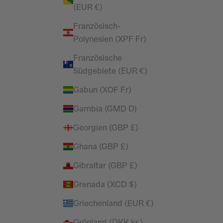
(EUR €)
Französisch-
Polynesien (XPF Fr)
Französische
Südgebiete (EUR €)
Gabun (XOF Fr)
Gambia (GMD D)
Georgien (GBP £)
Ghana (GBP £)
Gibraltar (GBP £)
Grenada (XCD $)
Griechenland (EUR €)
Grönland (DKK kr.)