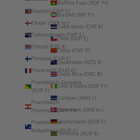
Burkina Faso (XOF Fr)
Eswatini (GBP £)
Burundi (BIF Fr)
Färöer (DKK kr.)
Cabo Verde (CVE $)
Falklandinseln (FKP £)
Chile (GBP £)
Fidschi (FJD $)
China (CNY ¥)
Finnland (EUR €)
Cookinseln (NZD $)
Frankreich (EUR €)
Costa Rica (CRC ₡)
Französisch-Guayana
Côte d’Ivoire (XOF Fr)
(EUR €)
Curaçao (ANG ƒ)
Französisch-
Dänemark (DKK kr.)
Polynesien (XPF Fr)
Deutschland (EUR €)
Französische
Südgebiete (EUR €)
Dominica (XCD $)