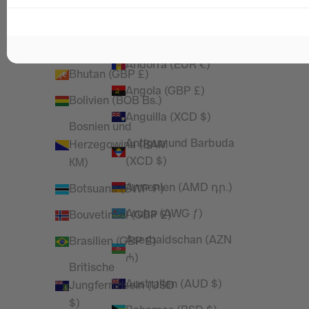
Amerikanische
Benin (XOF Fr)
Überseeinseln (USD $)
Bermuda (USD $)
Andorra (EUR €)
Bhutan (GBP £)
Angola (GBP £)
Bolivien (BOB Bs.)
Anguilla (XCD $)
Bosnien und
Antigua und Barbuda
Herzegowina (BAM
(XCD $)
КМ)
Armenien (AMD դր.)
Botsuana (BWP P)
Aruba (AWG ƒ)
Bouvetinsel (GBP £)
Aserbaidschan (AZN
Brasilien (GBP £)
₼)
Britische
Australien (AUD $)
Jungferninseln (USD
$)