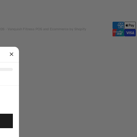
26 - Vanquish Fitness
POS
and
Ecommerce by Shopify
om
FREE SHIPPING