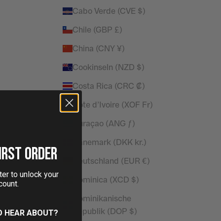
Cabo Verde (CVE $)
Chile (GBP £)
China (CNY ¥)
Cookinseln (NZD $)
Costa Rica (CRC ₡)
Côte d’Ivoire (XOF Fr)
Curaçao (ANG ƒ)
Dänemark (DKK kr.)
IRST ORDER
Deutschland (EUR €)
er to unlock your
Dominica (XCD $)
count.
Dominikanische
Republik (DOP $)
O HEAR ABOUT?