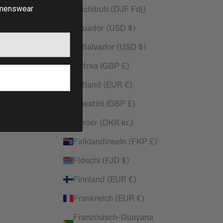
Dschibuti (DJF Fdj)
enswear
Ecuador (USD $)
El Salvador (USD $)
Eritrea (GBP £)
P
Estland (EUR €)
Eswatini (GBP £)
Färöer (DKK kr.)
Falklandinseln (FKP £)
Fidschi (FJD $)
Finnland (EUR €)
Frankreich (EUR €)
Französisch-Guayana