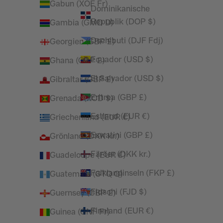
Gabun (XOF Fr)
Dominikanische
Republik (DOP $)
Gambia (GMD D)
Dschibuti (DJF Fdj)
Georgien (GBP £)
Ecuador (USD $)
Ghana (GBP £)
El Salvador (USD $)
Gibraltar (GBP £)
Eritrea (GBP £)
Grenada (XCD $)
Estland (EUR €)
Griechenland (EUR €)
Eswatini (GBP £)
Grönland (DKK kr.)
Färöer (DKK kr.)
Guadeloupe (EUR €)
Falklandinseln (FKP £)
Guatemala (GTQ Q)
Fidschi (FJD $)
Guernsey (GBP £)
Finnland (EUR €)
Guinea (GNF Fr)