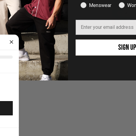
Menswear
Wom
26 - Vanquish Fitness
POS
and
Ecommerce by Shopify
Email
om
FREE SHIPPING
SIGN U