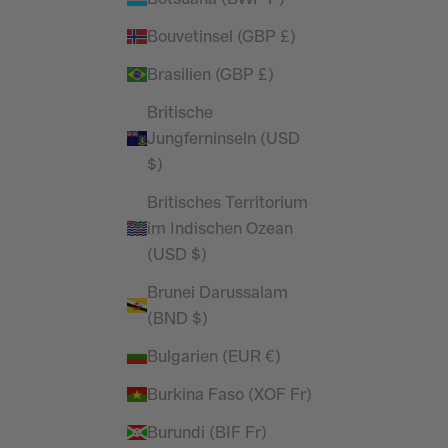
Bouvetinsel (GBP £)
 Organic
Vanquish Black Back Knit Organic Socks
Angebot
Regulärer Preis
£5.45
£7.99
Brasilien (GBP £)
r Preis
(4.0)
Britische
Jungferninseln (USD
$)
Britisches Territorium
im Indischen Ozean
(USD $)
Brunei Darussalam
(BND $)
Bulgarien (EUR €)
Burkina Faso (XOF Fr)
Burundi (BIF Fr)