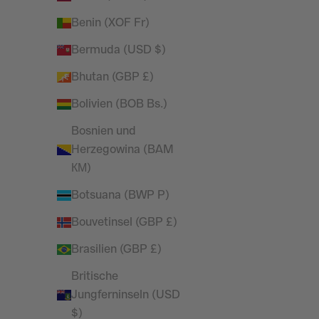
Benin (XOF Fr)
Vanquish – Essential – Jogginghose in
Vanqui
konischer Passform in Stein
Flüg
Bermuda (USD $)
Angebot
Regulärer Preis
£27.95
£37.99
Bhutan (GBP £)
Bolivien (BOB Bs.)
SPARE 32%
Bosnien und
Herzegowina (BAM
КМ)
Botsuana (BWP P)
Bouvetinsel (GBP £)
Brasilien (GBP £)
Britische
Jungferninseln (USD
$)