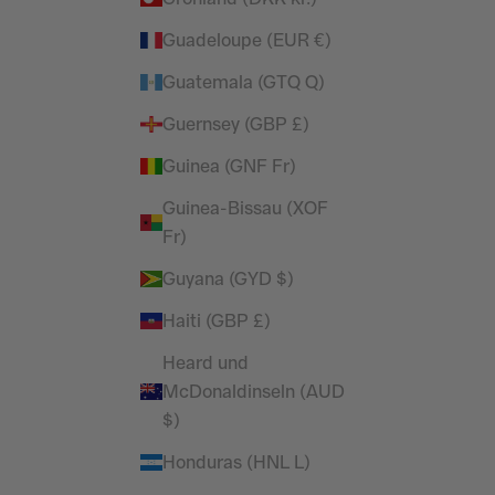
Guadeloupe (EUR €)
Guatemala (GTQ Q)
Guernsey (GBP £)
Guinea (GNF Fr)
Guinea-Bissau (XOF
Fr)
Guyana (GYD $)
Haiti (GBP £)
Heard und
McDonaldinseln (AUD
$)
Honduras (HNL L)