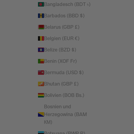
Bangladesch (BDT ৳)
ergroßer
Vanquish – Essential – Jogginghose in
Barbados (BBD $)
endem
konischer Passform in Denimblau
Belarus (GBP £)
sblau
Angebot
Regulärer Preis
£27.95
£37.99
r Preis
Belgien (EUR €)
(4.7)
SPARE 32%
Belize (BZD $)
Benin (XOF Fr)
Bermuda (USD $)
Bhutan (GBP £)
Bolivien (BOB Bs.)
Bosnien und
Herzegowina (BAM
КМ)
Botsuana (BWP P)