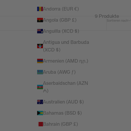
Andorra (EUR €)
9 Produkte
Angola (GBP £)
Sortieren nach
Anguilla (XCD $)
Antigua und Barbuda
SPARE 26%
(XCD $)
Armenien (AMD դր.)
Aruba (AWG ƒ)
Aserbaidschan (AZN
₼)
Australien (AUD $)
Bahamas (BSD $)
Bahrain (GBP £)