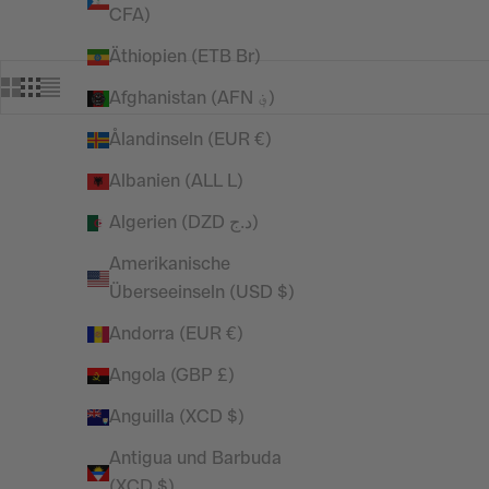
CFA)
Äthiopien (ETB Br)
Afghanistan (AFN ؋)
Ålandinseln (EUR €)
SPARE 50%
SPARE 27%
Albanien (ALL L)
Algerien (DZD د.ج)
Amerikanische
Überseeinseln (USD $)
Andorra (EUR €)
Angola (GBP £)
Anguilla (XCD $)
Antigua und Barbuda
(XCD $)