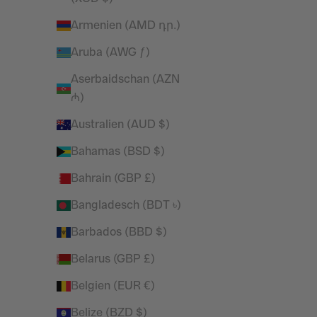
Armenien (AMD դր.)
Vanquish Essential T-Shirt mit schmaler
Vanquish
Passform und langen Ärmeln in
„Es
Aruba (AWG ƒ)
Denimblau
Aserbaidschan (AZN
Angebot
Regulärer Preis
£14.99
£29.99
₼)
SPARE 26%
SPARE 50%
Australien (AUD $)
Bahamas (BSD $)
Bahrain (GBP £)
Bangladesch (BDT ৳)
Barbados (BBD $)
Belarus (GBP £)
Belgien (EUR €)
Belize (BZD $)