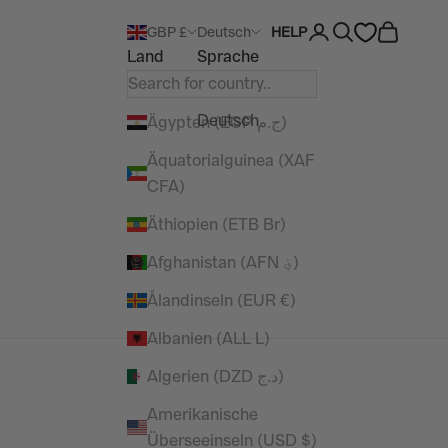
Kundenkontoseite 
Suche öffnen
Warenkor
GBP £
Deutsch
HELP
Land
Sprache
English
Deutsch
Ägypten (EGP ج.م)
Äquatorialguinea (XAF
CFA)
Äthiopien (ETB Br)
Afghanistan (AFN ؋)
Ålandinseln (EUR €)
Albanien (ALL L)
Algerien (DZD د.ج)
Amerikanische
Überseeinseln (USD $)