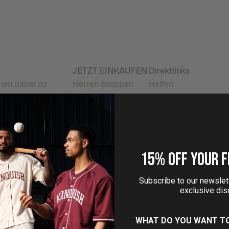
JETZT EINKAUFEN
Direktlinks
hnen dabei zu
Herren shoppen
Helfen
als auch außerhalb
Shop für Damen
Shipping Info
Returns & Exchange
Mein Konto
VQ-Belohnungen
 ORDER
Über uns
15% OFF YOUR F
Datenschutzrichtlini
EU Withdrawal Form
Subscribe to our newslett
Nutzungsbedingung
exclusive dis
Rückgaberecht
WHAT DO YOU WANT T