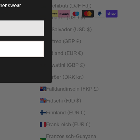
Dschibuti (DJF Fdj)
enswear
Ecuador (USD $)
El Salvador (USD $)
Eritrea (GBP £)
P
Estland (EUR €)
Eswatini (GBP £)
Färöer (DKK kr.)
Falklandinseln (FKP £)
Fidschi (FJD $)
Finnland (EUR €)
Frankreich (EUR €)
Französisch-Guayana