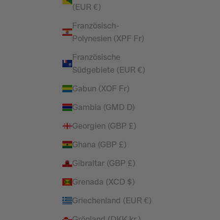
(EUR €)
Französisch-
Polynesien (XPF Fr)
Französische
Südgebiete (EUR €)
Gabun (XOF Fr)
Gambia (GMD D)
Georgien (GBP £)
Ghana (GBP £)
Gibraltar (GBP £)
Grenada (XCD $)
Griechenland (EUR €)
Grönland (DKK kr.)