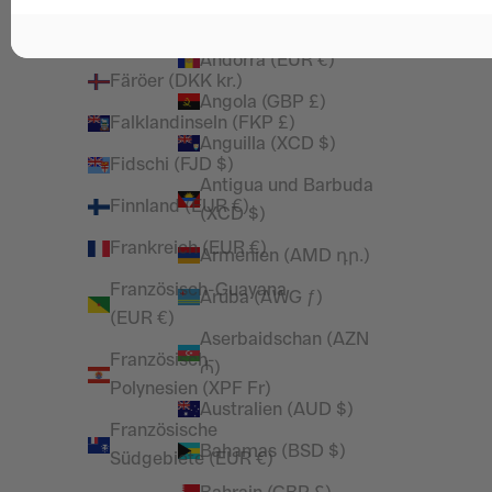
Überseeinseln (USD $)
Eswatini (GBP £)
Andorra (EUR €)
Färöer (DKK kr.)
Angola (GBP £)
Falklandinseln (FKP £)
Anguilla (XCD $)
Fidschi (FJD $)
Antigua und Barbuda
Finnland (EUR €)
(XCD $)
Frankreich (EUR €)
Armenien (AMD դր.)
Französisch-Guayana
Aruba (AWG ƒ)
(EUR €)
Aserbaidschan (AZN
Französisch-
₼)
Polynesien (XPF Fr)
Australien (AUD $)
Französische
Bahamas (BSD $)
Südgebiete (EUR €)