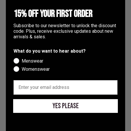
Südafrika (GBP £)
15% OFF YOUR FIRST ORDER
Südgeorgien und die Südlichen
Subscribe to our newsletter to unlock the discount
Sandwichinseln (GBP £)
code. Plus, receive exclusive updates about new
Südkorea (KRW ₩)
arrivals & sales.
Suriname (GBP £)
What do you want to hear about?
Tadschikistan (TJS ЅМ)
In den Warenkorb
Optionen auswählen
Menswear
Vanquish – VQFIT –
VORLAGE HERREN SHORTS
Taiwan (TWD $)
Womenswear
Haargummi in Hellkhaki
Angebot
Regulärer Preis
£23.99
£39.99
Angebot
Regulärer Preis
£5.45
£8.00
Tansania (TZS Sh)
(5.0)
EMAIL
Thailand (THB ฿)
SPARE 26%
Timor-Leste (USD $)
Yes Please
Togo (XOF Fr)
Tokelau (NZD $)
Tonga (TOP T$)