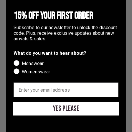
Sudan (GBP £)
15% OFF YOUR FIRST ORDER
Südafrika (GBP £)
Südgeorgien und die Südlichen
Subscribe to our newsletter to unlock the discount
Sandwichinseln (GBP £)
code. Plus, receive exclusive updates about new
arrivals & sales.
Südkorea (KRW ₩)
Suriname (GBP £)
What do you want to hear about?
Optionen auswählen
Optionen auswählen
Tadschikistan (TJS ЅМ)
Vanquish – Elevate –
Vanquish Elevate Seamless
Menswear
Nahtloses, kurzes T-Shirt in
Jacke mit Reißverschluss
Taiwan (TWD $)
Womenswear
Denimblau mit Flügelärmeln
vorne in Dunkeloliv
Tansania (TZS Sh)
Angebot
Regulärer Preis
Angebot
Regulärer Preis
£9.45
£29.99
£9.95
£39.99
EMAIL
Thailand (THB ฿)
SPARE 68%
Timor-Leste (USD $)
Yes Please
Togo (XOF Fr)
Tokelau (NZD $)